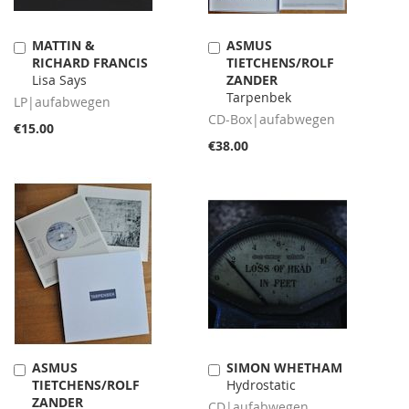
MATTIN &
ASMUS
Add
Add
RICHARD FRANCIS
TIETCHENS/ROLF
to
to
Lisa Says
ZANDER
Cart
Cart
Tarpenbek
LP|aufabwegen
CD-Box|aufabwegen
€15.00
€38.00
ASMUS
SIMON WHETHAM
Add
Add
TIETCHENS/ROLF
Hydrostatic
to
to
ZANDER
Cart
Cart
CD|aufabwegen