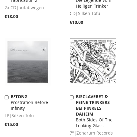
Fabrication 2
Die Legende Vom
Heiligen Trinker
2x CD|aufabwegen
CD|Silken Tofu
€18.00
€10.00
B°TONG
BISCLAVERET &
Add
Add
Prostration Before
FEINE TRINKERS
to
to
Infinity
BEI PINKELS
Cart
Cart
DAHEIM
LP|Silken Tofu
Both Sides Of The
€15.00
Looking Glass
7"|Zoharum Records