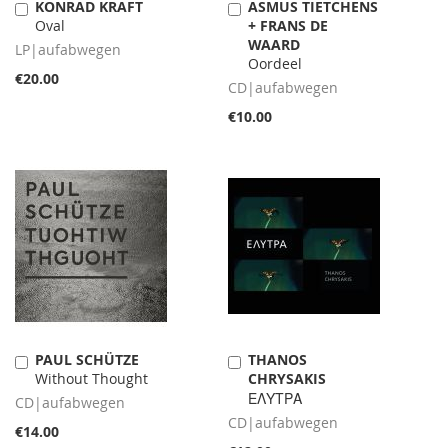
KONRAD KRAFT
ASMUS TIETCHENS
Add
Add
Oval
+ FRANS DE
to
to
WAARD
Cart
Cart
LP|aufabwegen
Oordeel
€20.00
CD|aufabwegen
€10.00
PAUL SCHÜTZE
THANOS
Add
Add
Without Thought
CHRYSAKIS
to
to
Cart
Cart
ΕΛΥΤΡΑ
CD|aufabwegen
CD|aufabwegen
€14.00