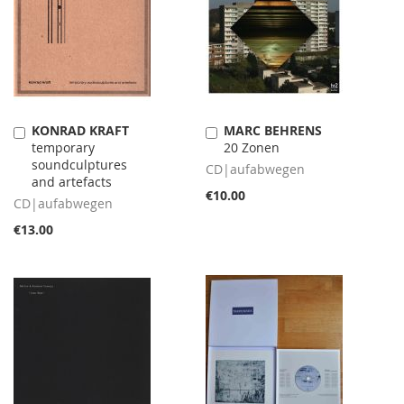
KONRAD KRAFT
MARC BEHRENS
Add
Add
temporary
20 Zonen
to
to
soundculptures
Cart
Cart
CD|aufabwegen
and artefacts
€10.00
CD|aufabwegen
€13.00