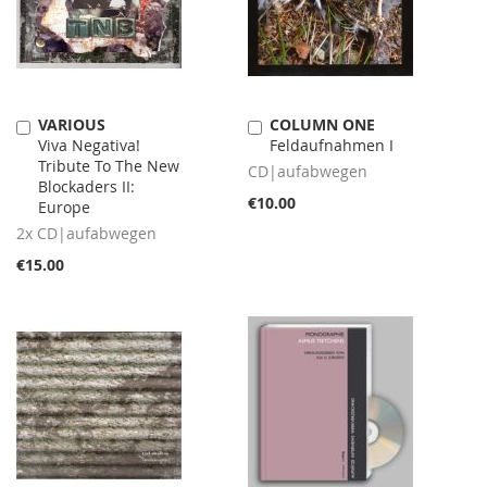
VARIOUS
COLUMN ONE
Add
Add
Viva Negativa!
Feldaufnahmen I
to
to
Tribute To The New
Cart
Cart
CD|aufabwegen
Blockaders II:
€10.00
Europe
2x CD|aufabwegen
€15.00