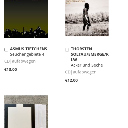
ASMUS TIETCHENS
THORSTEN
Add
Add
Seuchengebiete 4
SOLTAU/EMERGE/R
to
to
LW
Cart
Cart
CD|aufabwegen
Acker und Seche
€13.00
CD|aufabwegen
€12.00