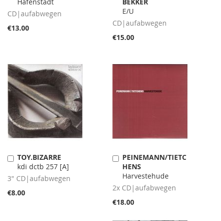
Hafenstadt
BEKKER
Cart
Cart
E/U
CD|aufabwegen
CD|aufabwegen
€13.00
€15.00
TOY.BIZARRE
PEINEMANN/TIETC
Add
Add
kdi dctb 257 [A]
HENS
to
to
Harvestehude
Cart
Cart
3" CD|aufabwegen
2x CD|aufabwegen
€8.00
€18.00