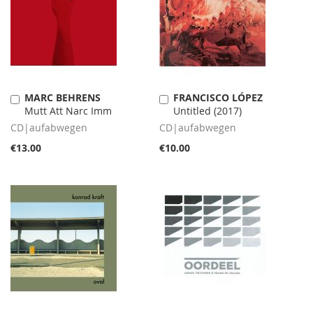
MARC BEHRENS
FRANCISCO LÓPEZ
Add
Add
Mutt Att Narc Imm
Untitled (2017)
to
to
Cart
Cart
CD|aufabwegen
CD|aufabwegen
€13.00
€10.00