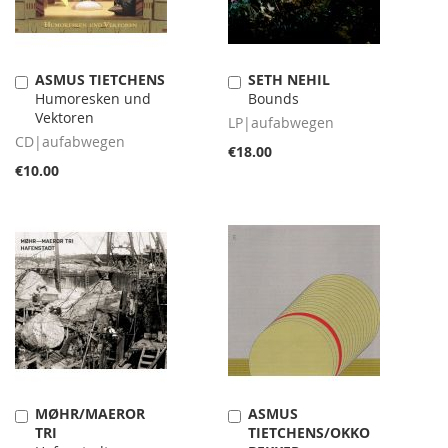
ASMUS TIETCHENS
SETH NEHIL
Add
Add
Humoresken und
Bounds
to
to
Vektoren
Cart
Cart
LP|aufabwegen
CD|aufabwegen
€18.00
€10.00
MØHR/MAEROR
ASMUS
Add
Add
TRI
TIETCHENS/OKKO
to
to