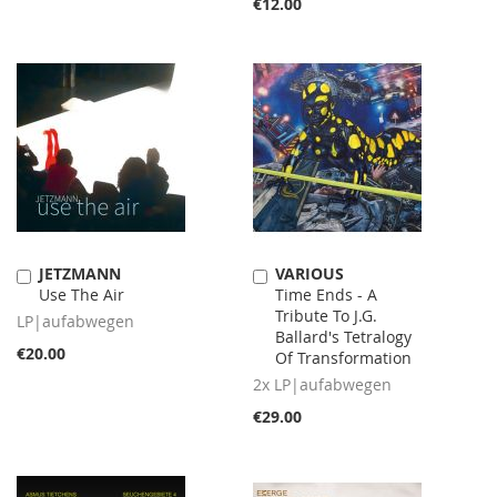
€12.00
JETZMANN
VARIOUS
Add
Add
Use The Air
Time Ends - A
to
to
Tribute To J.G.
Cart
Cart
LP|aufabwegen
Ballard's Tetralogy
€20.00
Of Transformation
2x LP|aufabwegen
€29.00