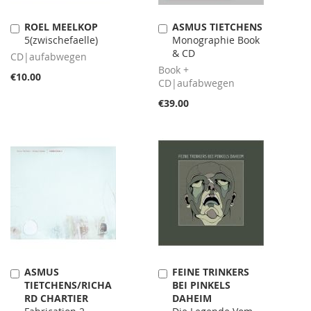
ROEL MEELKOP
ASMUS TIETCHENS
Add
Add
5(zwischefaelle)
Monographie Book
to
to
& CD
Cart
Cart
CD|aufabwegen
Book +
€10.00
CD|aufabwegen
€39.00
ASMUS
FEINE TRINKERS
Add
Add
TIETCHENS/RICHA
BEI PINKELS
to
to
RD CHARTIER
DAHEIM
Cart
Cart