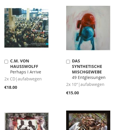
C.M. VON
DAS
Add
Add
HAUSSWOLFF
SYNTHETISCHE
to
to
Perhaps I Arrive
MISCHGEWEBE
Cart
Cart
49 Entgleisungen
2x CD|aufabwegen
2x 10"|aufabwegen
€18.00
€15.00