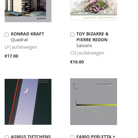
KONRAD KRAFT
TOY BIZARRE &
Add
Add
Quadrat
PIERRE REDON
to
to
Saisons
Cart
Cart
LP|aufabwegen
CD|aufabwegen
€17.00
€10.00
ASMUS TIETCHENS
FABIO PERLETTA +
Add
Add