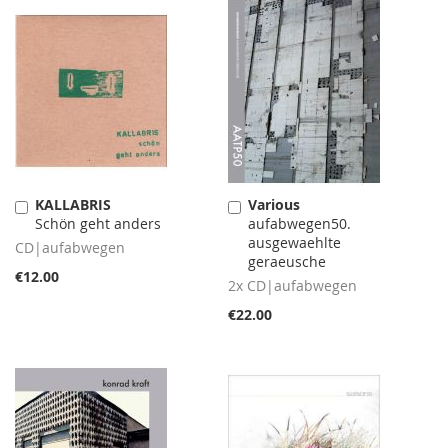
KALLABRIS
Various
Add
Add
Schön geht anders
aufabwegen50.
to
to
ausgewaehlte
Cart
Cart
CD|aufabwegen
geraeusche
€12.00
2x CD|aufabwegen
€22.00