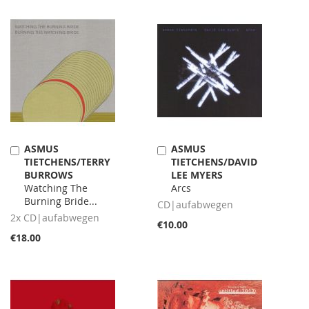
ASMUS
ASMUS
Add
Add
TIETCHENS/TERRY
TIETCHENS/DAVID
to
to
BURROWS
LEE MYERS
Cart
Cart
Watching The
Arcs
Burning Bride...
CD|aufabwegen
2x CD|aufabwegen
€10.00
€18.00