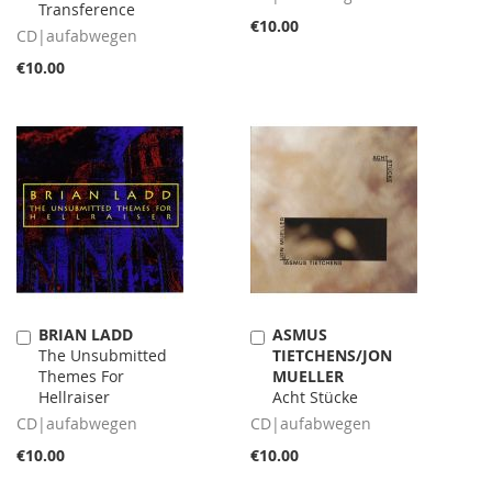
Transference
€10.00
CD|aufabwegen
€10.00
BRIAN LADD
ASMUS
Add
Add
The Unsubmitted
TIETCHENS/JON
to
to
Themes For
MUELLER
Cart
Cart
Hellraiser
Acht Stücke
CD|aufabwegen
CD|aufabwegen
€10.00
€10.00