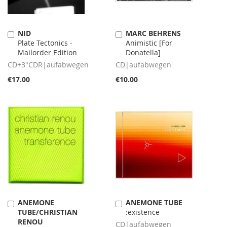
NID
MARC BEHRENS
Add
Add
Plate Tectonics -
Animistic [For
to
to
Mailorder Edition
Donatella]
Cart
Cart
CD+3"CDR|aufabwegen
CD|aufabwegen
€17.00
€10.00
ANEMONE
ANEMONE TUBE
Add
Add
TUBE/CHRISTIAN
:existence
to
to
RENOU
Cart
Cart
CD|aufabwegen