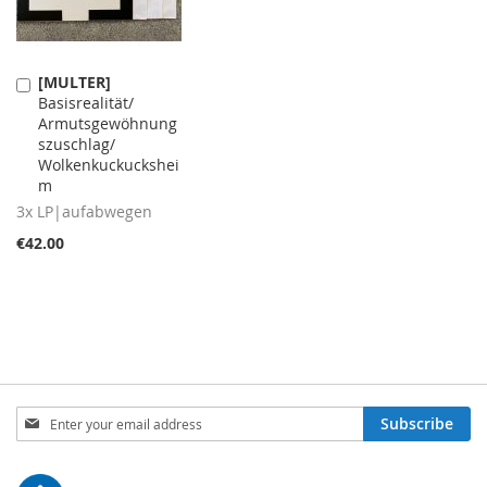
[MULTER]
Add
Basisrealität​/​
to
Armutsgewöhnung
Cart
szuschlag​/​
Wolkenkuckuckshei
m
3x LP|aufabwegen
€42.00
Sign
Subscribe
Up
for
Our