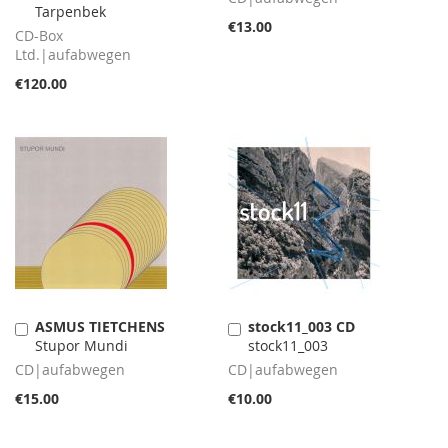
Tarpenbek
€13.00
CD-Box
Ltd.|aufabwegen
€120.00
ASMUS TIETCHENS
stock11_003 CD
Add
Add
Stupor Mundi
stock11_003
to
to
Cart
Cart
CD|aufabwegen
CD|aufabwegen
€15.00
€10.00