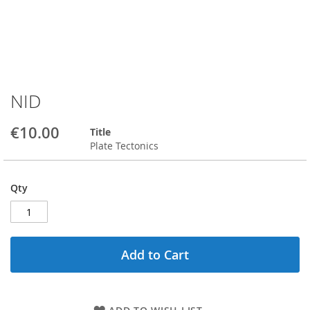
NID
Skip
to
the
€10.00
Title
beginning
Plate Tectonics
of
the
images
Qty
gallery
Add to Cart