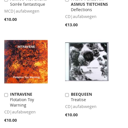
Soirée fantastique
ASMUS TIETCHENS
to
to
Deflections
Cart
Cart
MCD|aufabwegen
CD|aufabwegen
€10.00
€13.00
INTRAVENE
BEEQUEEN
Add
Add
Flotation Toy
Treatise
to
to
Warning
Cart
Cart
CD|aufabwegen
CD|aufabwegen
€10.00
€10.00