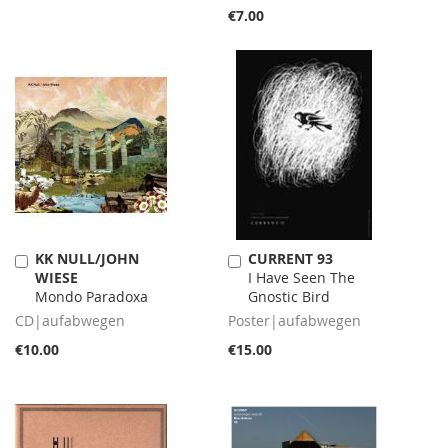
€7.00
KK NULL/JOHN
CURRENT 93
Add
Add
WIESE
I Have Seen The
to
to
Mondo Paradoxa
Gnostic Bird
Cart
Cart
CD|aufabwegen
Poster|aufabwegen
€10.00
€15.00